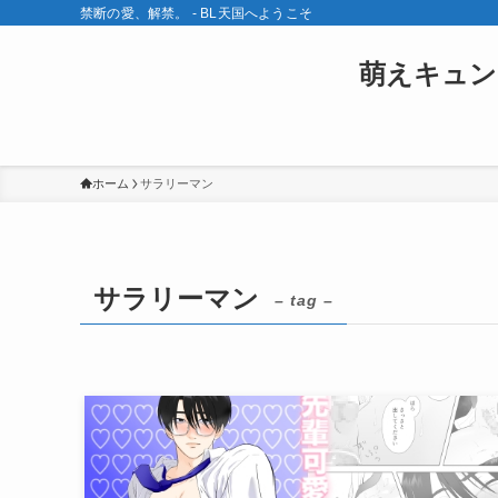
禁断の愛、解禁。 - BL天国へようこそ
萌えキュン
ホーム
サラリーマン
サラリーマン
– tag –