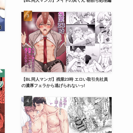
【BL同人マンガ】メイドの冥くん 朝勃ち処理編
【BL同人マンガ】残業23時 エロい取引先社員
の濃厚フェラから逃げられないっ!