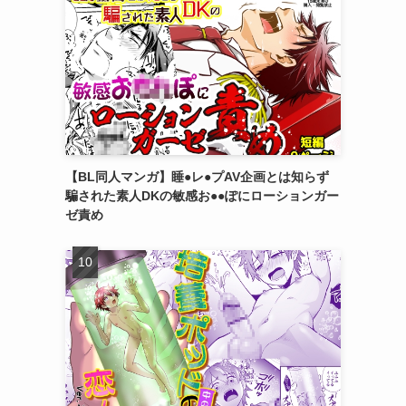
【BL同人マンガ】睡●レ●プAV企画とは知らず
騙された素人DKの敏感お●●ぽにローションガー
ゼ責め