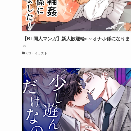
【BL同人マンガ】新人歓迎輪○～オナホ係になりま
～
CG・イラスト