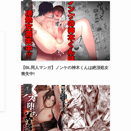
【BL同人マンガ】ノンケの神木くんは絶頂処女
喪失中!