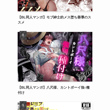
【BL同人マンガ】モブ紳士的メス堕ち善導のス
スメ
【BL同人マンガ】八尺様、カントボーイ強○種
付け