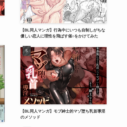
【BL同人マンガ】行為中にいつも自制しがちな
優しい恋人に理性を飛ばす催○をかけてみた
【BL同人マンガ】モブ紳士的マゾ堕ち乳首導淫
のメソッド