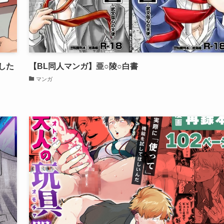
した
【BL同人マンガ】亜○陵○白書
マンガ