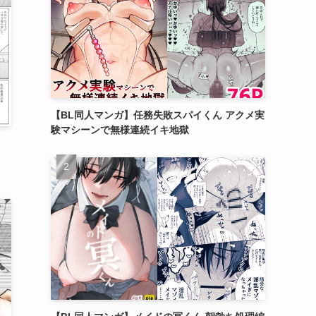
【BL同人マンガ】任務失敗スパイくん アクメ実
験マシーンで無様連続イキ地獄