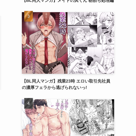
【BL同人マンガ】メイドの冥くん 朝勃ち処理編
【BL同人マンガ】残業23時 エロい取引先社員
の濃厚フェラから逃げられないっ!