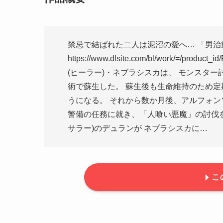
禁忌で結ばれた二人は泥沼の愛へ… 「男治
https://www.dlsite.com/bl/work/=/p
(ヒーラー)・ネブラシスカは、 モンスタ
術で蘇生した。 蘇生後も生命維持のため
うになる。 それから数か月後、アルフォン
警備の任務に就き、「人喰い悪魔」の討伐を
サラー)のデュランが ネブラシスカに…
こ