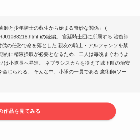
癒師と少年騎士の蘇生から始まる奇妙な関係」 (
roduct_id/RJ01088218.html )の続編。 宮廷騎士団に所属する 治癒師
ー討伐の任務で命を落とした 親友の騎士・アルフォンソを禁
定期的に精液摂取が必要となるため、二人は毎晩まぐわうよ
ソは小隊長へ昇進。 ネブラシスカらを従えて城下町の治安
命じられる。 そんな中、小隊の一員である 魔術師(ソー
の作品を見てみる