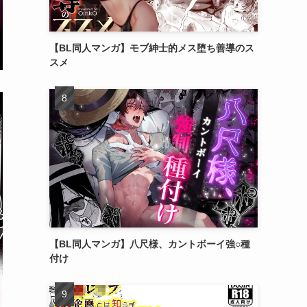
【BL同人マンガ】モブ紳士的メス堕ち善導のス
スメ
【BL同人マンガ】八尺様、カントボーイ強○種
付け