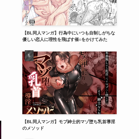
【BL同人マンガ】行為中にいつも自制しがちな
優しい恋人に理性を飛ばす催○をかけてみた
【BL同人マンガ】モブ紳士的マゾ堕ち乳首導淫
のメソッド