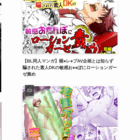
【BL同人マンガ】睡●レ●プAV企画とは知らず
騙された素人DKの敏感お●●ぽにローションガー
ゼ責め