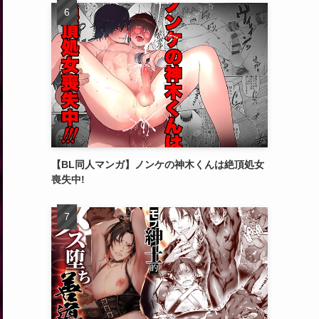
【BL同人マンガ】ノンケの神木くんは絶頂処女
喪失中!