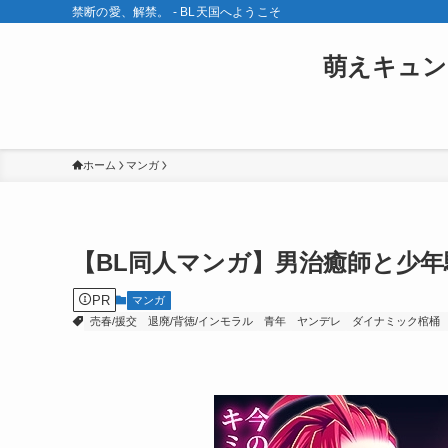
禁断の愛、解禁。 - BL天国へようこそ
萌えキュン
ホーム
マンガ
【BL同人マンガ】男治癒師と少年
PR
マンガ
売春/援交
退廃/背徳/インモラル
青年
ヤンデレ
ダイナミック棺桶