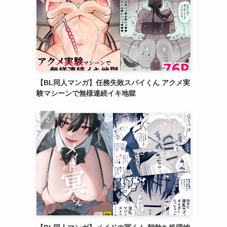
【BL同人マンガ】任務失敗スパイくん アクメ実
験マシーンで無様連続イキ地獄