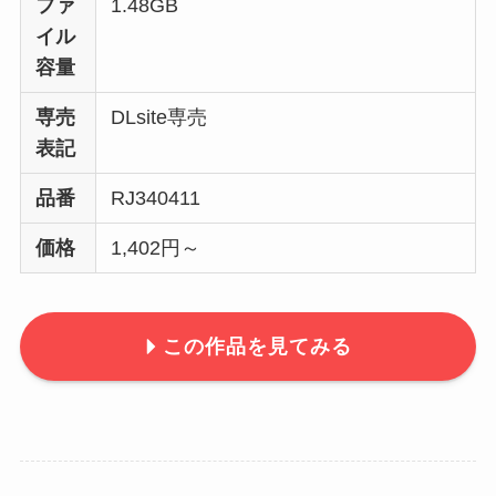
ファ
1.48GB
イル
容量
専売
DLsite専売
表記
品番
RJ340411
価格
1,402円～
この作品を見てみる