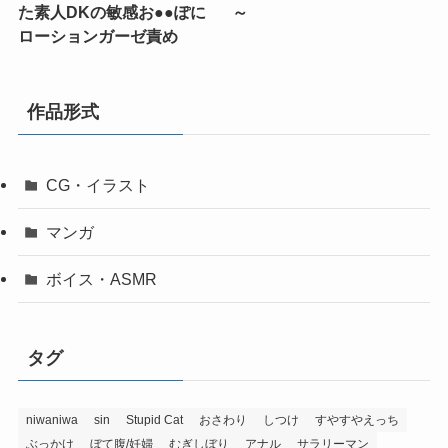
た素人DKの敏感お●●ぽに
～
ローションガーゼ責め
作品形式
CG・イラスト
マンガ
ボイス・ASMR
タグ
niwaniwa
sin
Stupid Cat
おさわり
しつけ
すやすやえっち
ぶっかけ
ぼて腹/妊婦
むぎしぼり
アナル
サラリーマン