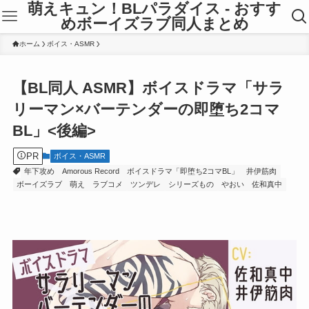
萌えキュン！BLパラダイス - おすす
めボーイズラブ同人まとめ
ホーム
ボイス・ASMR
【BL同人 ASMR】ボイスドラマ「サラ
リーマン×バーテンダーの即堕ち2コマ
BL」<後編>
PR
ボイス・ASMR
年下攻め
Amorous Record
ボイスドラマ「即堕ち2コマBL」
井伊筋肉
ボーイズラブ
萌え
ラブコメ
ツンデレ
シリーズもの
やおい
佐和真中