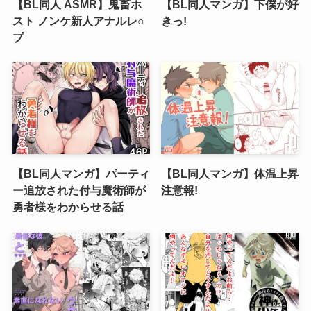
【BL同人 ASMR】鬼畜ホ
【BL同人マンガ】下僕が好
スト ノンケ新人アナルレ○
きっ!
プ
【BL同人マンガ】パーティ
【BL同人マンガ】体温上昇
ー追放された付与魔術師が
注意報!
勇者様をわからせる話