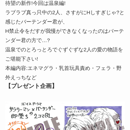
待望の新作!今回は温泉編!
ラブラブ真っ只中の2人、さすがにHしすぎじゃ?と
感じたバーテンダー君が、
H禁止令をだすが我慢ができなくなったのはバーテ
ンダー君の方で…?
温泉でのとろっとろでぐずぐずな2人の愛の物語を
ご堪能下さい!
本編内容:エネマグラ・乳首玩具責め・フェラ・野
外えっちなど
【プレゼント企画】