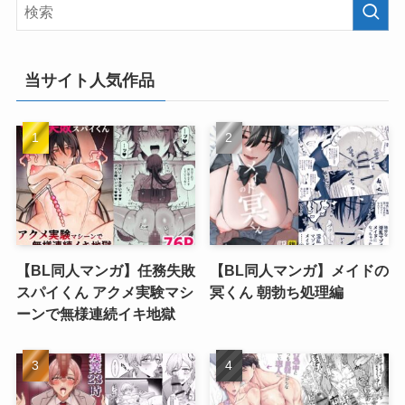
当サイト人気作品
【BL同人マンガ】任務失敗
【BL同人マンガ】メイドの
スパイくん アクメ実験マシ
冥くん 朝勃ち処理編
ーンで無様連続イキ地獄