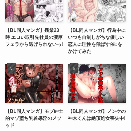
【BL同人マンガ】残業23
【BL同人マンガ】行為中に
時 エロい取引先社員の濃厚
いつも自制しがちな優しい
フェラから逃げられないっ!
恋人に理性を飛ばす催○を
かけてみた
【BL同人マンガ】モブ紳士
【BL同人マンガ】ノンケの
的マゾ堕ち乳首導淫のメソ
神木くんは絶頂処女喪失中!
ッド