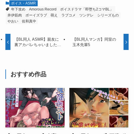
ボイス・ASMR
年下攻め
Amorous Record
ボイスドラマ「即堕ち2コマBL」
井伊筋肉
ボーイズラブ
萌え
ラブコメ
ツンデレ
シリーズもの
やおい
佐和真中
【BL同人 ASMR】親友に
【BL同人マンガ】同室の
裏アカバレちゃいました…
玉木先輩5
おすすめ作品