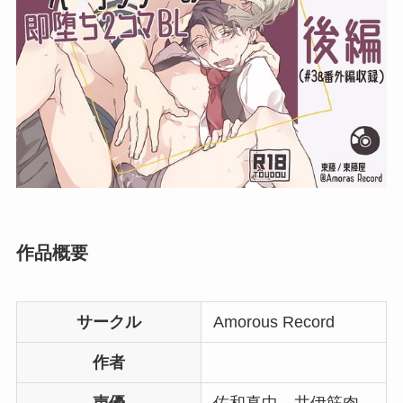
作品概要
サークル
Amorous Record
作者
声優
佐和真中 井伊筋肉