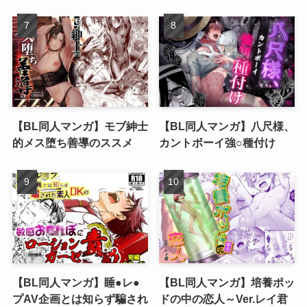
【BL同人マンガ】モブ紳士
【BL同人マンガ】八尺様、
的メス堕ち善導のススメ
カントボーイ強○種付け
【BL同人マンガ】睡●レ●
【BL同人マンガ】培養ポッ
プAV企画とは知らず騙され
ドの中の恋人～Ver.レイ君