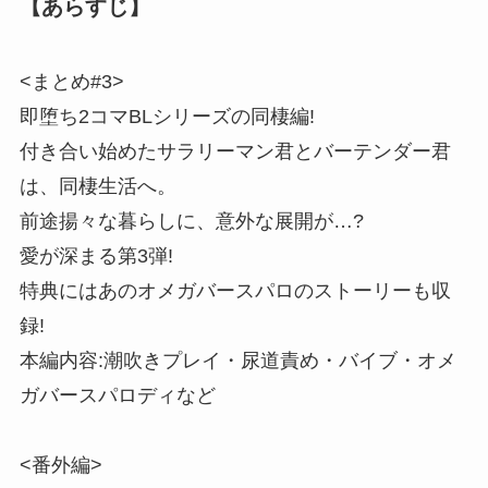
【あらすじ】
<まとめ#3>
即堕ち2コマBLシリーズの同棲編!
付き合い始めたサラリーマン君とバーテンダー君
は、同棲生活へ。
前途揚々な暮らしに、意外な展開が…?
愛が深まる第3弾!
特典にはあのオメガバースパロのストーリーも収
録!
本編内容:潮吹きプレイ・尿道責め・バイブ・オメ
ガバースパロディなど
<番外編>