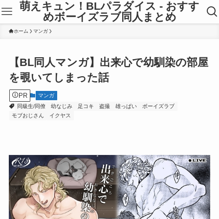
萌えキュン！BLパラダイス - おすす
めボーイズラブ同人まとめ
ホーム
マンガ
【BL同人マンガ】出来心で幼馴染の部屋
を覗いてしまった話
PR
マンガ
同級生/同僚
幼なじみ
足コキ
盗撮
雄っぱい
ボーイズラブ
モブおじさん
イクヤス