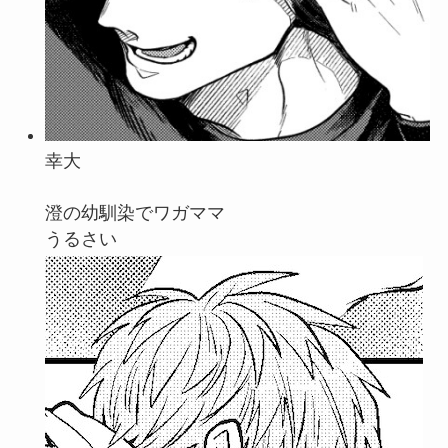
幸大
澄の幼馴染でワガママ
うるさい