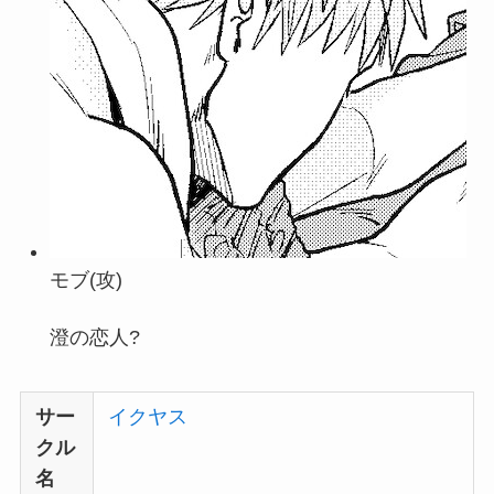
モブ(攻)
澄の恋人?
サー
イクヤス
クル
名