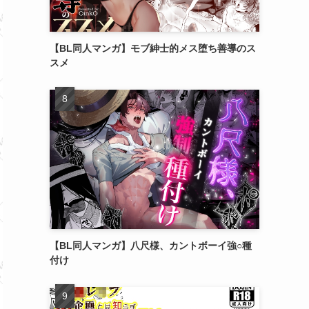
【BL同人マンガ】モブ紳士的メス堕ち善導のス
スメ
【BL同人マンガ】八尺様、カントボーイ強○種
付け