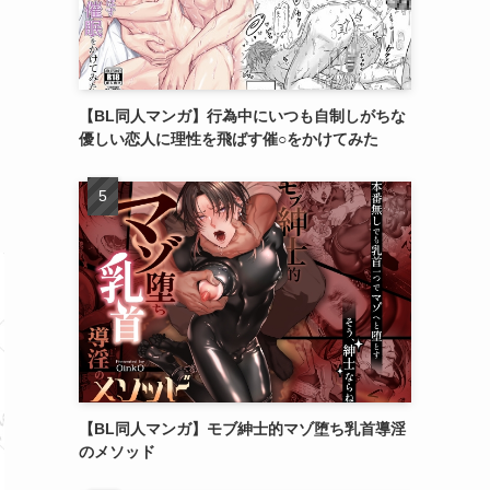
【BL同人マンガ】行為中にいつも自制しがちな
優しい恋人に理性を飛ばす催○をかけてみた
【BL同人マンガ】モブ紳士的マゾ堕ち乳首導淫
のメソッド