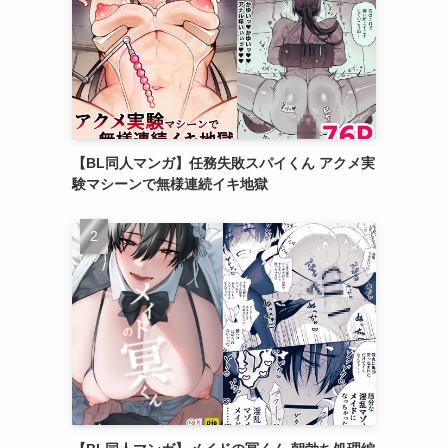
【BL同人マンガ】任務失敗スパイくん アクメ実
験マシーンで無様連続イキ地獄