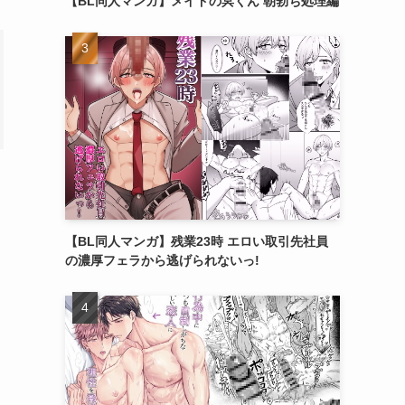
【BL同人マンガ】メイドの冥くん 朝勃ち処理編
【BL同人マンガ】残業23時 エロい取引先社員
の濃厚フェラから逃げられないっ!