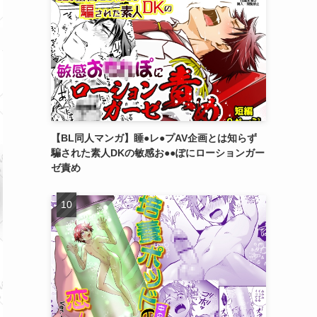
【BL同人マンガ】睡●レ●プAV企画とは知らず
騙された素人DKの敏感お●●ぽにローションガー
ゼ責め