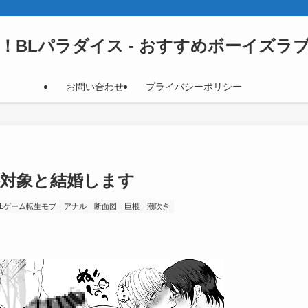
！BLパラダイス - おすすめボーイズラ
お問い合わせ
プライバシーポリシー
略対象と結婚します
BLゲーム転生モブ
アナル
断面図
巨根
潮吹き