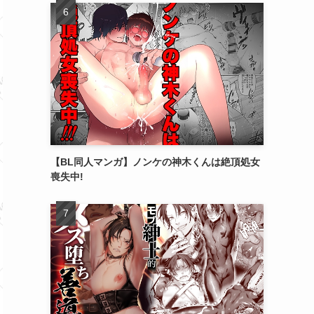
【BL同人マンガ】ノンケの神木くんは絶頂処女
喪失中!