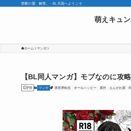
禁断の愛、解禁。 - BL天国へようこそ
萌えキュン
ホーム
マンガ
【BL同人マンガ】モブなのに攻
PR
マンガ
異世界転生
オールハッピー
屋外
えんがわ屋