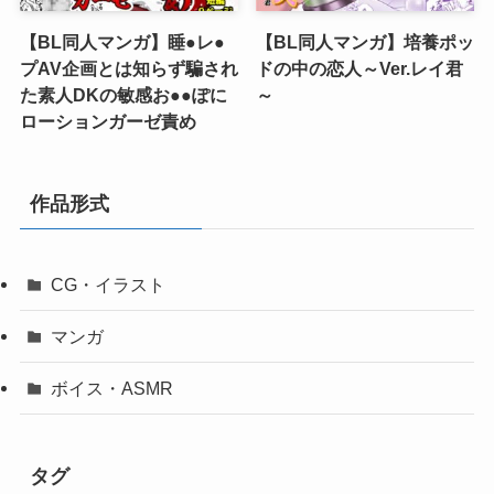
【BL同人マンガ】睡●レ●
【BL同人マンガ】培養ポッ
プAV企画とは知らず騙され
ドの中の恋人～Ver.レイ君
た素人DKの敏感お●●ぽに
～
ローションガーゼ責め
作品形式
CG・イラスト
マンガ
ボイス・ASMR
タグ