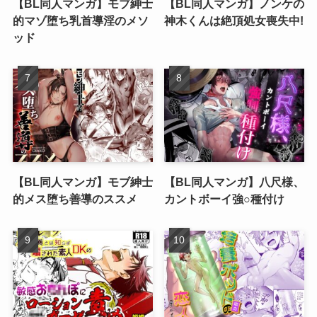
【BL同人マンガ】モブ紳士
【BL同人マンガ】ノンケの
的マゾ堕ち乳首導淫のメソ
神木くんは絶頂処女喪失中!
ッド
【BL同人マンガ】モブ紳士
【BL同人マンガ】八尺様、
的メス堕ち善導のススメ
カントボーイ強○種付け