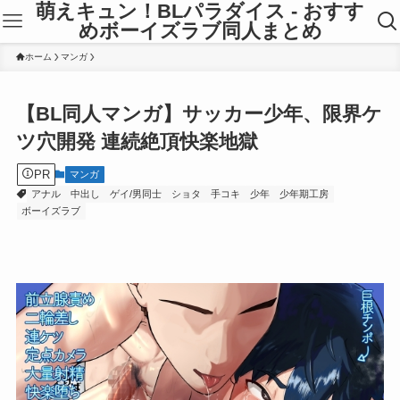
萌えキュン！BLパラダイス - おすす
めボーイズラブ同人まとめ
ホーム
マンガ
【BL同人マンガ】サッカー少年、限界ケ
ツ穴開発 連続絶頂快楽地獄
PR
マンガ
アナル
中出し
ゲイ/男同士
ショタ
手コキ
少年
少年期工房
ボーイズラブ