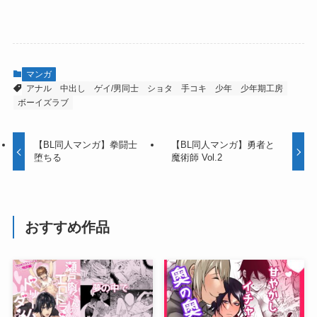
マンガ
アナル
中出し
ゲイ/男同士
ショタ
手コキ
少年
少年期工房
ボーイズラブ
【BL同人マンガ】拳闘士
【BL同人マンガ】勇者と
堕ちる
魔術師 Vol.2
おすすめ作品