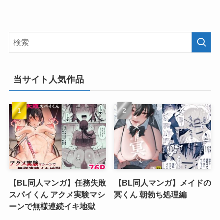
当サイト人気作品
【BL同人マンガ】任務失敗
【BL同人マンガ】メイドの
スパイくん アクメ実験マシ
冥くん 朝勃ち処理編
ーンで無様連続イキ地獄