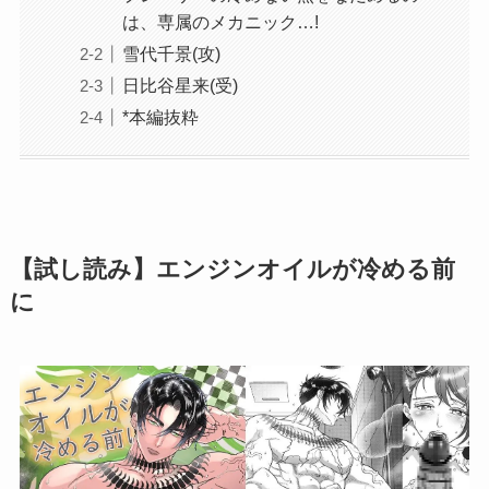
は、専属のメカニック…!
雪代千景(攻)
日比谷星来(受)
*本編抜粋
【試し読み】エンジンオイルが冷める前
に