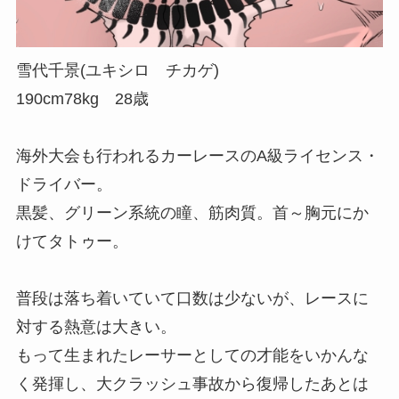
雪代千景(ユキシロ チカゲ)
190cm78kg 28歳
海外大会も行われるカーレースのA級ライセンス・
ドライバー。
黒髪、グリーン系統の瞳、筋肉質。首～胸元にか
けてタトゥー。
普段は落ち着いていて口数は少ないが、レースに
対する熱意は大きい。
もって生まれたレーサーとしての才能をいかんな
く発揮し、大クラッシュ事故から復帰したあとは