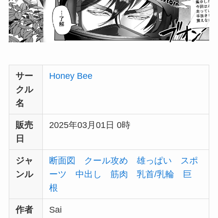
サー
Honey Bee
クル
名
販売
2025年03月01日 0時
日
ジャ
断面図
クール攻め
雄っぱい
スポ
ンル
ーツ
中出し
筋肉
乳首/乳輪
巨
根
作者
Sai