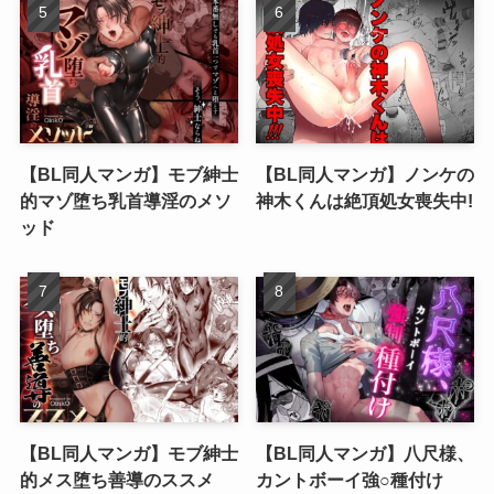
【BL同人マンガ】モブ紳士
【BL同人マンガ】ノンケの
的マゾ堕ち乳首導淫のメソ
神木くんは絶頂処女喪失中!
ッド
【BL同人マンガ】モブ紳士
【BL同人マンガ】八尺様、
的メス堕ち善導のススメ
カントボーイ強○種付け