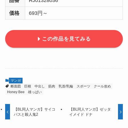
品番
RJ01328036
価格
693円～
この作品を見てみる
マンガ
断面図
巨根
中出し
筋肉
乳首/乳輪
スポーツ
クール攻め
Honey Bee
雄っぱい
【BL同人マンガ】サイコ
【BL同人マンガ】ゼッタ
パスと殺人鬼2
イメイド ドナ