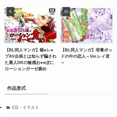
【BL同人マンガ】睡●レ●
【BL同人マンガ】培養ポッ
プAV企画とは知らず騙され
ドの中の恋人～Ver.レイ君
た素人DKの敏感お●●ぽに
～
ローションガーゼ責め
作品形式
CG・イラスト