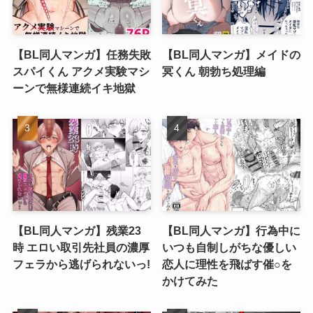
【BL同人マンガ】任務失敗
【BL同人マンガ】メイドの
スパイくん アクメ実験マシ
冥くん 朝勃ち処理編
ーンで無様連続イキ地獄
【BL同人マンガ】残業23
【BL同人マンガ】行為中に
時 エロい取引先社員の濃厚
いつも自制しがちな優しい
フェラから逃げられないっ!
恋人に理性を飛ばす催○を
かけてみた