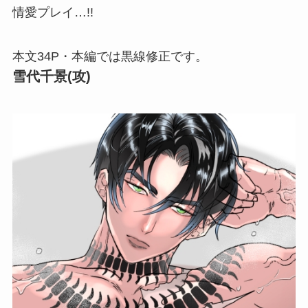
情愛プレイ…!!
本文34P・本編では黒線修正です。
雪代千景(攻)