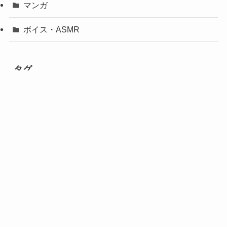
マンガ
ボイス・ASMR
タグ
niwaniwa
sin
Stupid Cat
おさわり
しつけ
すやすやえっち
ぶっかけ
ぼて腹/妊婦
むぎしぼり
アナル
サラリーマン
ツンデレ
トランス/暗示
ネコミミ
ファンタジー
フェラチオ
ボーイズラブ
モブハメ
ラブコメ
ラブラブ/あまあま
中出し
乳首責め
五梅
体格差
命令/無理矢理
妊娠/孕ませ
屈辱
巨根
拘束
放尿/おしっこ
断面図
汁/液大量
潮吹き
獣人
生贄は生還できません
畜えち
異世界転生
異種えっち
着衣
碇夕
羞恥/恥辱
触手
触手おじ
連続絶頂
雄っぱい