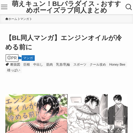
萌えキュン！BLパラダイス - おすす
めボーイズラブ同人まとめ
ホーム
マンガ
【BL同人マンガ】エンジンオイルが冷
める前に
PR
マンガ
断面図
巨根
中出し
筋肉
乳首/乳輪
スポーツ
クール攻め
Honey Bee
雄っぱい