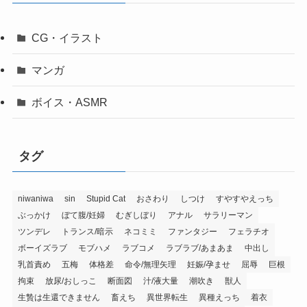
CG・イラスト
マンガ
ボイス・ASMR
タグ
niwaniwa
sin
Stupid Cat
おさわり
しつけ
すやすやえっち
ぶっかけ
ぼて腹/妊婦
むぎしぼり
アナル
サラリーマン
ツンデレ
トランス/暗示
ネコミミ
ファンタジー
フェラチオ
ボーイズラブ
モブハメ
ラブコメ
ラブラブ/あまあま
中出し
乳首責め
五梅
体格差
命令/無理矢理
妊娠/孕ませ
屈辱
巨根
拘束
放尿/おしっこ
断面図
汁/液大量
潮吹き
獣人
生贄は生還できません
畜えち
異世界転生
異種えっち
着衣