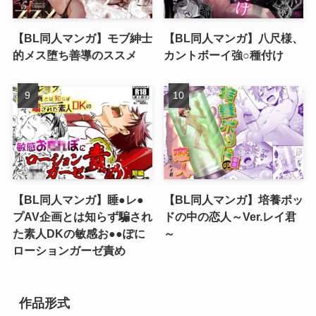
【BL同人マンガ】モブ紳士
【BL同人マンガ】八尺様、
的メス堕ち善導のススメ
カントボーイ強○種付け
【BL同人マンガ】睡●レ●
【BL同人マンガ】培養ポッ
プAV企画とは知らず騙され
ドの中の恋人～Ver.レイ君
た素人DKの敏感お●●ぽに
～
ローションガーゼ責め
作品形式