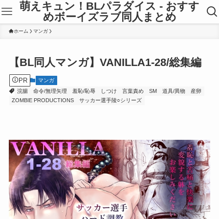
萌えキュン！BLパラダイス - おすす
めボーイズラブ同人まとめ
ホーム
マンガ
【BL同人マンガ】VANILLA1-28/総集編
PR
マンガ
浣腸
命令/無理矢理
羞恥/恥辱
しつけ
言葉責め
SM
道具/異物
産卵
ZOMBIE PRODUCTIONS
サッカー選手陵○シリーズ