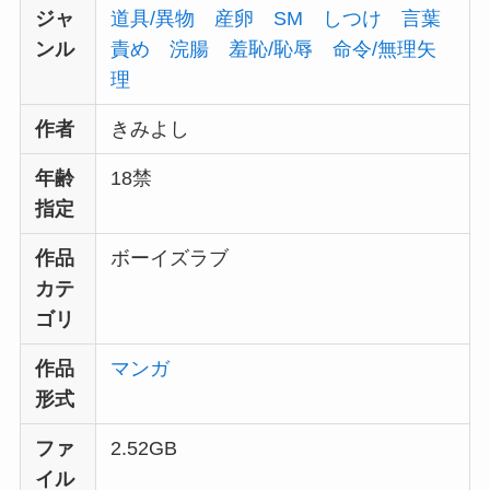
ジャ
道具/異物
産卵
SM
しつけ
言葉
ンル
責め
浣腸
羞恥/恥辱
命令/無理矢
理
作者
きみよし
年齢
18禁
指定
作品
ボーイズラブ
カテ
ゴリ
作品
マンガ
形式
ファ
2.52GB
イル