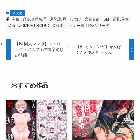
マンガ
浣腸
命令/無理矢理
羞恥/恥辱
しつけ
言葉責め
SM
道具/異物
産卵
ZOMBIE PRODUCTIONS
サッカー選手陵○シリーズ
【BL同人マンガ】ストロ
【BL同人マンガ】せんば
ング・アルファの快楽絶頂
くんとあとむらくん
の誘惑
おすすめ作品