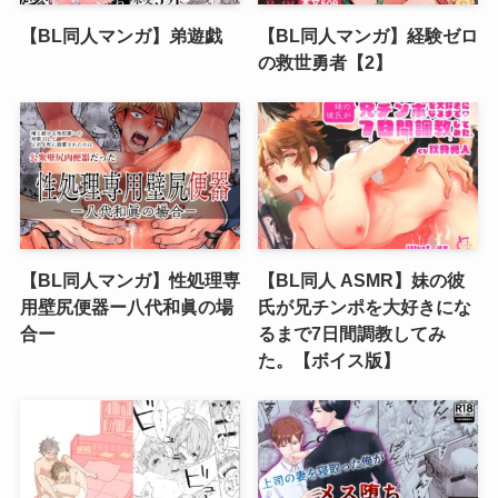
【BL同人マンガ】弟遊戯
【BL同人マンガ】経験ゼロ
の救世勇者【2】
【BL同人マンガ】性処理専
【BL同人 ASMR】妹の彼
用壁尻便器ー八代和眞の場
氏が兄チンポを大好きにな
合ー
るまで7日間調教してみ
た。【ボイス版】