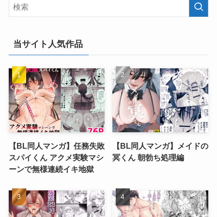
当サイト人気作品
【BL同人マンガ】任務失敗
【BL同人マンガ】メイドの
スパイくん アクメ実験マシ
冥くん 朝勃ち処理編
ーンで無様連続イキ地獄