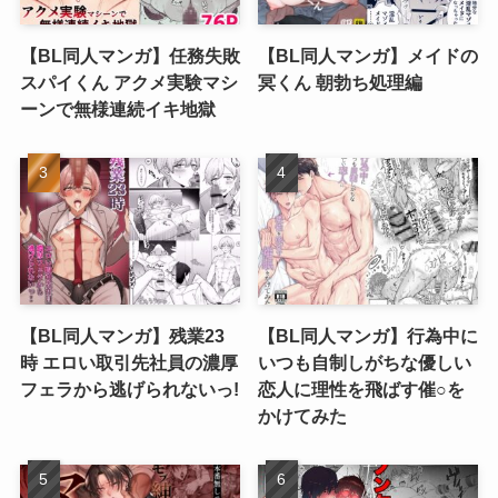
【BL同人マンガ】任務失敗
【BL同人マンガ】メイドの
スパイくん アクメ実験マシ
冥くん 朝勃ち処理編
ーンで無様連続イキ地獄
【BL同人マンガ】残業23
【BL同人マンガ】行為中に
時 エロい取引先社員の濃厚
いつも自制しがちな優しい
フェラから逃げられないっ!
恋人に理性を飛ばす催○を
かけてみた