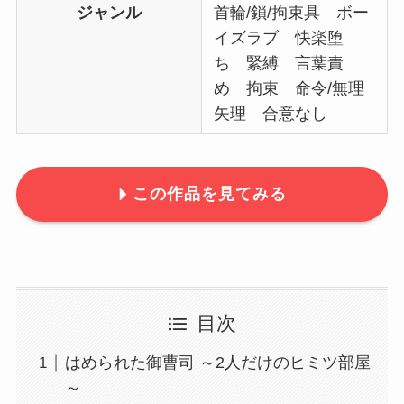
ジャンル
首輪/鎖/拘束具 ボー
イズラブ 快楽堕
ち 緊縛 言葉責
め 拘束 命令/無理
矢理 合意なし
この作品を見てみる
目次
はめられた御曹司 ～2人だけのヒミツ部屋
～