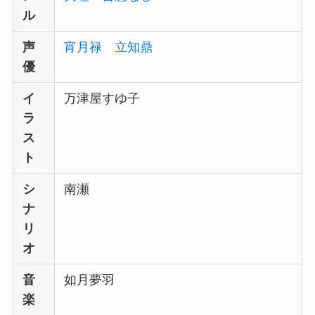
ル
声
宵月禄
立知鼎
優
イ
万津屋すゆ子
ラ
ス
ト
シ
南瀬
ナ
リ
オ
音
如月夢羽
楽