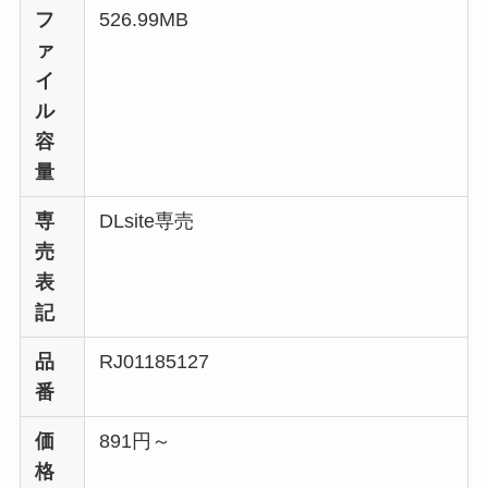
フ
526.99MB
ァ
イ
ル
容
量
専
DLsite専売
売
表
記
品
RJ01185127
番
価
891円～
格