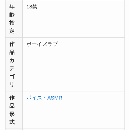
年
18禁
齢
指
定
作
ボーイズラブ
品
カ
テ
ゴ
リ
作
ボイス・ASMR
品
形
式