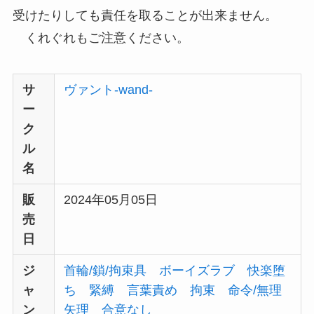
受けたりしても責任を取ることが出来ません。
くれぐれもご注意ください。
サ
ヴァント-wand-
ー
ク
ル
名
販
2024年05月05日
売
日
ジ
首輪/鎖/拘束具
ボーイズラブ
快楽堕
ャ
ち
緊縛
言葉責め
拘束
命令/無理
ン
矢理
合意なし