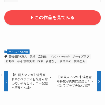
この作品を見てみる
ボイス・ASMR
首輪/鎖/拘束具
緊縛
立知鼎
ヴァント-wand-
ボーイズラブ
宵月禄
命令/無理矢理
拘束
合意なし
言葉責め
快楽堕ち
【BL同人マンガ】清楚顔
【BL同人 ASMR】淫魔青
ドスケベボディお兄さん癒
年将校が貴男に淫語とチン
しのいやらしオナニー配信
ポとラブをブチ込む音声
～星夜くん編～