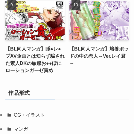
【BL同人マンガ】睡●レ●
【BL同人マンガ】培養ポッ
プAV企画とは知らず騙され
ドの中の恋人～Ver.レイ君
た素人DKの敏感お●●ぽに
～
ローションガーゼ責め
作品形式
CG・イラスト
マンガ