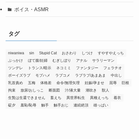
ボイス・ASMR
タグ
niwaniwa
sin
Stupid Cat
おさわり
しつけ
すやすやえっち
ぶっかけ
ぼて腹/妊婦
むぎしぼり
アナル
サラリーマン
ツンデレ
トランス/暗示
ネコミミ
ファンタジー
フェラチオ
ボーイズラブ
モブハメ
ラブコメ
ラブラブ/あまあま
中出し
乳首責め
五梅
体格差
命令/無理矢理
妊娠/孕ませ
屈辱
巨根
拘束
放尿/おしっこ
断面図
汁/液大量
潮吹き
獣人
生贄は生還できません
畜えち
異世界転生
異種えっち
着衣
碇夕
羞恥/恥辱
触手
触手おじ
連続絶頂
雄っぱい