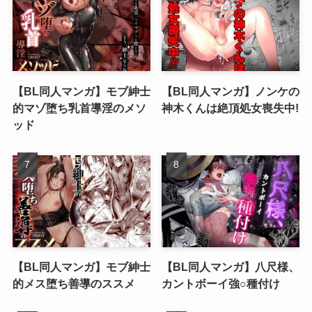
【BL同人マンガ】モブ紳士
【BL同人マンガ】ノンケの
的マゾ堕ち乳首導淫のメソ
神木くんは絶頂処女喪失中!
ッド
【BL同人マンガ】モブ紳士
【BL同人マンガ】八尺様、
的メス堕ち善導のススメ
カントボーイ強○種付け