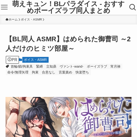
萌えキュン！BLパラダイス - おすす
めボーイズラブ同人まとめ
ホーム
ボイス・ASMR
【BL同人 ASMR】はめられた御曹司 ～2
人だけのヒミツ部屋～
PR
ボイス・ASMR
首輪/鎖/拘束具
緊縛
立知鼎
ヴァント-wand-
ボーイズラブ
宵月禄
命令/無理矢理
拘束
合意なし
言葉責め
快楽堕ち