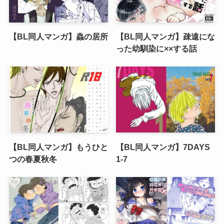
【BL同人マンガ】蟲の居所
【BL同人マンガ】疎遠にな
った幼馴染に××する話
【BL同人マンガ】もうひと
【BL同人マンガ】7DAYS
つの春夏秋冬
1-7