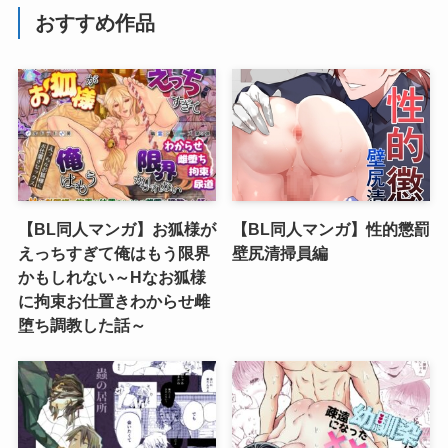
おすすめ作品
【BL同人マンガ】お狐様が
【BL同人マンガ】性的懲罰
えっちすぎて俺はもう限界
壁尻清掃員編
かもしれない～Hなお狐様
に拘束お仕置きわからせ雌
堕ち調教した話～