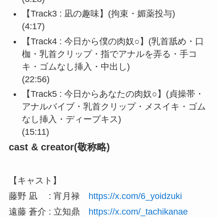
【Track3 : 凪の趣味】(拘束・媚薬投与)
(4:17)
【Track4 : 今日から僕の肉奴○】(乳首舐め・口
枷・乳首クリップ・指でアナルを弄る・手コ
キ・ゴムなし挿入・中出し)
(22:56)
【Track5 : 今日からあなたの肉奴○】(貞操帯・
アナルバイブ・乳首クリップ・メスイキ・ゴム
なし挿入・ディープキス)
(15:11)
cast & creator(敬称略)
【キャスト】
藤野 凪 : 宵月禄
https://x.com/6_yoidzuki
遠藤 蒼介 : 立知鼎
https://x.com/_tachikanae