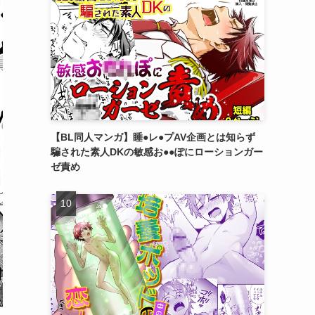
【BL同人マンガ】睡●レ●プAV企画とは知らず
騙された素人DKの敏感お●●ぽにローションガー
ゼ責め