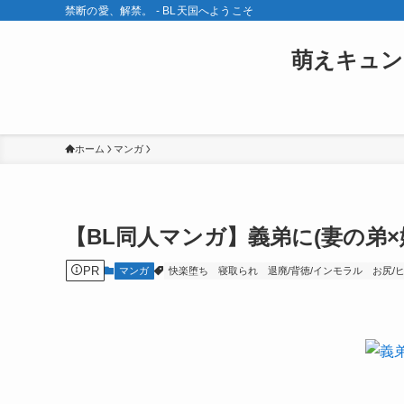
禁断の愛、解禁。 - BL天国へようこそ
萌えキュン
ホーム
マンガ
【BL同人マンガ】義弟に(妻の弟×
PR
マンガ
快楽堕ち
寝取られ
退廃/背徳/インモラル
お尻/