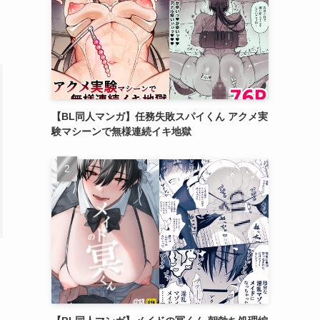
【BL同人マンガ】任務失敗スパイくん アクメ実
験マシーンで無様連続イキ地獄