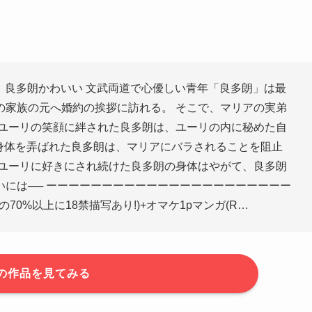
、良多朗かわいい 文武両道で心優しい青年「良多朗」は最
の家族の元へ婚約の挨拶に訪れる。 そこで、マリアの実弟
いユーリの笑顔に絆された良多朗は、ユーリの内に秘めた自
理身体を弄ばれた良多朗は、マリアにバラされることを阻止
 ユーリに好きにされ続けた良多朗の身体はやがて、良多朗
には── ーーーーーーーーーーーーーーーーーーーーーー
の70%以上に18禁描写あり!)+オマケ1pマンガ(R…
の作品を見てみる