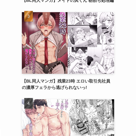
【BL同人マンガ】メイドの冥くん 朝勃ち処理編
【BL同人マンガ】残業23時 エロい取引先社員
の濃厚フェラから逃げられないっ!