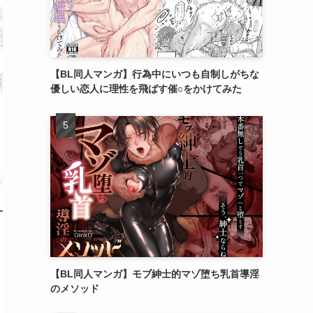
【BL同人マンガ】行為中にいつも自制しがちな
優しい恋人に理性を飛ばす催○をかけてみた
【BL同人マンガ】モブ紳士的マゾ堕ち乳首導淫
のメソッド