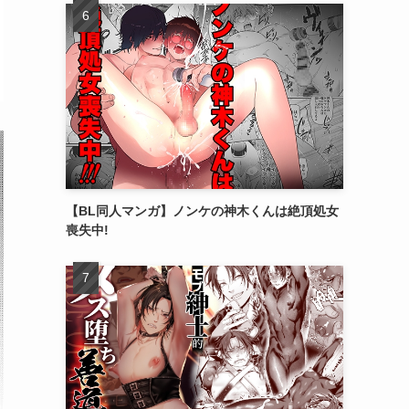
【BL同人マンガ】ノンケの神木くんは絶頂処女
喪失中!