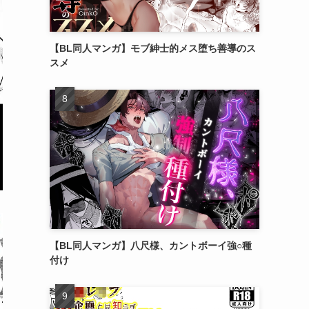
【BL同人マンガ】モブ紳士的メス堕ち善導のス
スメ
【BL同人マンガ】八尺様、カントボーイ強○種
付け