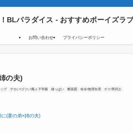
！BLパラダイス - おすすめボーイズラ
お問い合わせ
プライバシーポリシー
姉の夫)
ヒップ
デカい!ゴツい!鳳ヶ下学園
雄っぱい
断面図
命令/無理矢理
ゲイ/男同士