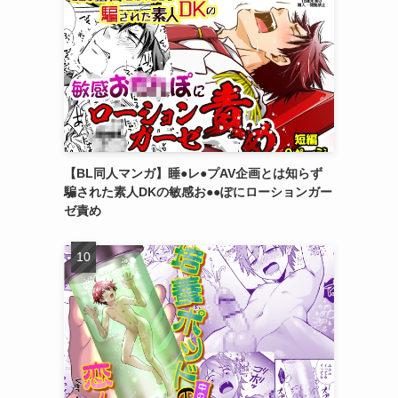
【BL同人マンガ】睡●レ●プAV企画とは知らず
騙された素人DKの敏感お●●ぽにローションガー
ゼ責め