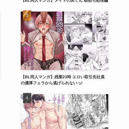
【BL同人マンガ】メイドの冥くん 朝勃ち処理編
【BL同人マンガ】残業23時 エロい取引先社員
の濃厚フェラから逃げられないっ!