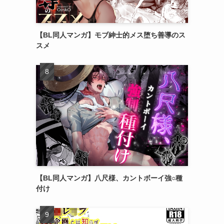
【BL同人マンガ】モブ紳士的メス堕ち善導のス
スメ
【BL同人マンガ】八尺様、カントボーイ強○種
付け