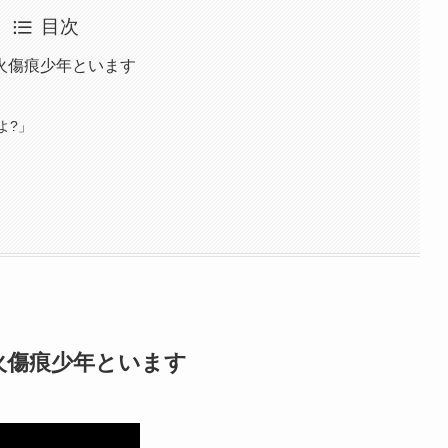
目次
火傷痕少年といます
よ?」
火傷痕少年といます