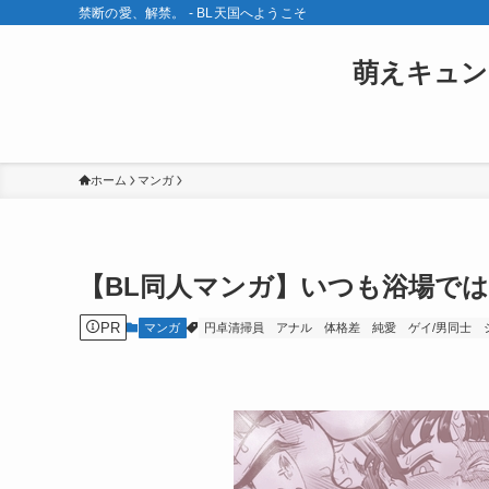
禁断の愛、解禁。 - BL天国へようこそ
萌えキュン
ホーム
マンガ
【BL同人マンガ】いつも浴場で
PR
マンガ
円卓清掃員
アナル
体格差
純愛
ゲイ/男同士