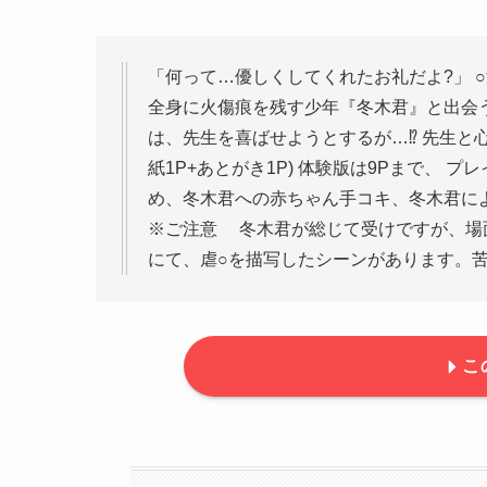
「何って…優しくしてくれたお礼だよ?」 ○
全身に火傷痕を残す少年『冬木君』と出会
は、先生を喜ばせようとするが…⁉ 先生と心
紙1P+あとがき1P) 体験版は9Pまで、
め、冬木君への赤ちゃん手コキ、冬木君に
※ご注意 冬木君が総じて受けですが、場
にて、虐○を描写したシーンがあります。
こ