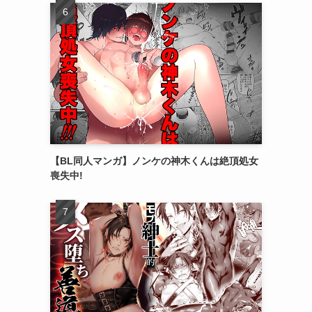
【BL同人マンガ】ノンケの神木くんは絶頂処女
喪失中!