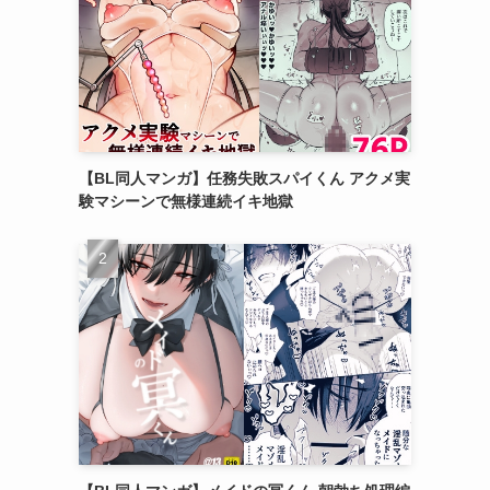
【BL同人マンガ】任務失敗スパイくん アクメ実
験マシーンで無様連続イキ地獄