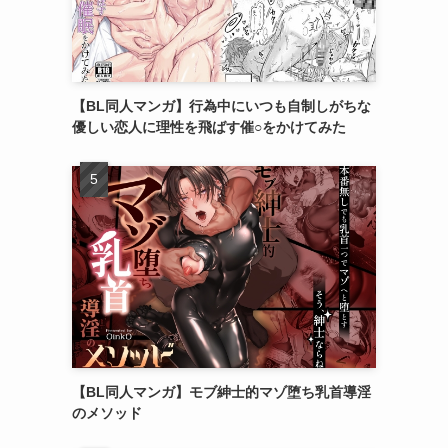
【BL同人マンガ】行為中にいつも自制しがちな
優しい恋人に理性を飛ばす催○をかけてみた
【BL同人マンガ】モブ紳士的マゾ堕ち乳首導淫
のメソッド