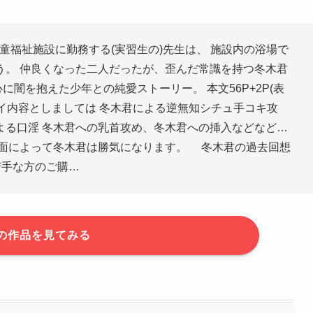
童福祉施設に勤務する(実習生の)先生は、 施設内の浴場で
う。 仲良くなった二人だったが、歪んだ常識を持つ冬木君
に闇を抱えた少年との純愛ストーリー。 本文56P+2P(表
 プレイ内容としましては 冬木君による逆無知シチュ手コキ攻
よる口淫 冬木君への乳首攻め、冬木君への挿入などなど…
面によって冬木君は勝気になります。 冬木君の過去回想
苦手な方のご購…
の作品を見てみる