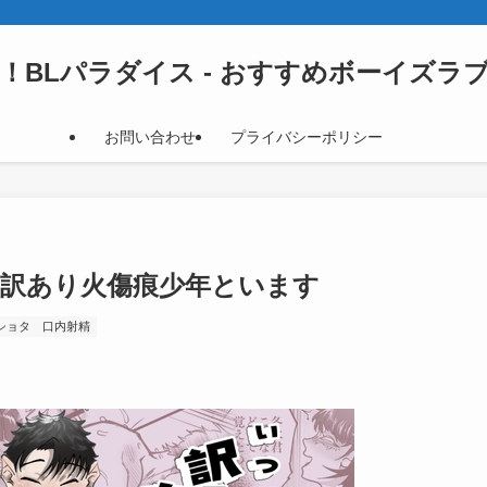
！BLパラダイス - おすすめボーイズラ
お問い合わせ
プライバシーポリシー
は訳あり火傷痕少年といます
ショタ
口内射精