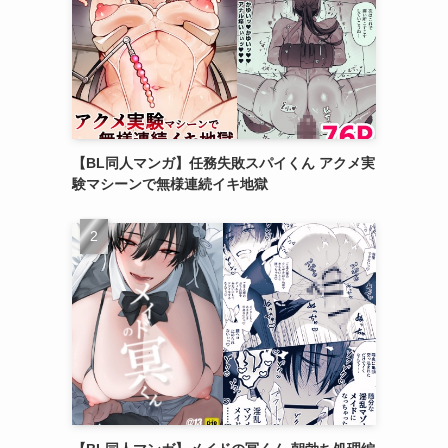
【BL同人マンガ】任務失敗スパイくん アクメ実
験マシーンで無様連続イキ地獄