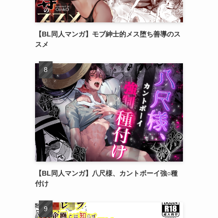
【BL同人マンガ】モブ紳士的メス堕ち善導のス
スメ
【BL同人マンガ】八尺様、カントボーイ強○種
付け