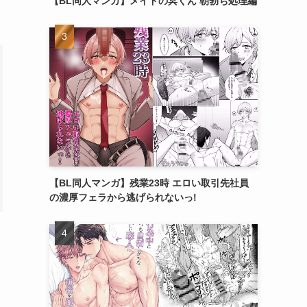
【BL同人マンガ】メイドの冥くん 朝勃ち処理編
【BL同人マンガ】残業23時 エロい取引先社員
の濃厚フェラから逃げられないっ!