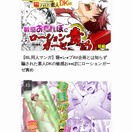
【BL同人マンガ】睡●レ●プAV企画とは知らず
騙された素人DKの敏感お●●ぽにローションガー
ゼ責め