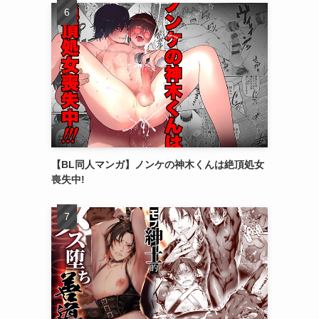
【BL同人マンガ】ノンケの神木くんは絶頂処女
喪失中!