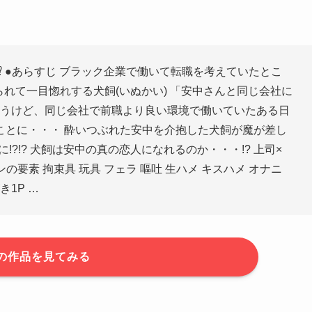
⁉ ●あらすじ ブラック企業で働いて転職を考えていたとこ
られて一目惚れする犬飼(いぬかい) 「安中さんと同じ会社に
違うけど、同じ会社で前職より良い環境で働いていたある日
ことに・・・ 酔いつぶれた安中を介抱した犬飼が魔が差し
!?!? 犬飼は安中の真の恋人になれるのか・・・!? 上司×
の要素 拘束具 玩具 フェラ 嘔吐 生ハメ キスハメ オナニ
き1P …
の作品を見てみる