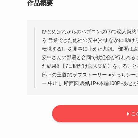
作品概要
ひとめぼれからのハプニング(?)で恋人契約
ろ 営業できた他社の安中(やすなか)に助け
転職する!」を見事に叶えた犬飼。 部署は
安中さんの部署と合同で歓迎会が行われる
た結果⁉ 【7日間だけ恋人契約】をすることに
部下の王道(?)ラブストーリー ●えっちシーン
ー 中出し 断面図 表紙1P+本編100P+あとが
こ