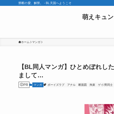
禁断の愛、解禁。 - BL天国へようこそ
萌えキュン
ホーム
マンガ
【BL同人マンガ】ひとめぼれし
まして…
PR
マンガ
ボーイズラブ
アナル
断面図
拘束
ゲイ/男同士