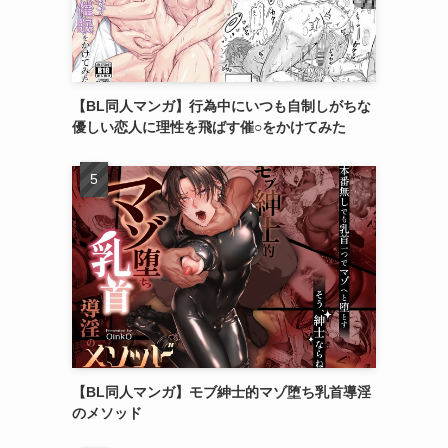
【BL同人マンガ】行為中にいつも自制しがちな
優しい恋人に理性を飛ばす催○をかけてみた
【BL同人マンガ】モブ紳士的マゾ堕ち乳首導淫
のメソッド