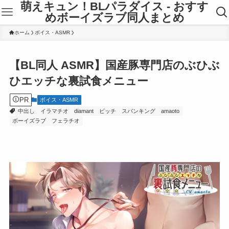
萌えキュン！BLパラダイス - おすす
めボーイズラブ同人まとめ
ホーム
ボイス・ASMR
【BL同人 ASMR】国産豚専門店のぶひぶ
ひエッチな裏試食メニュー
PR
ボイス・ASMR
中出し
イラマチオ
diamant
ビッチ
スパンキング
amaoto
ボーイズラブ
フェラチオ