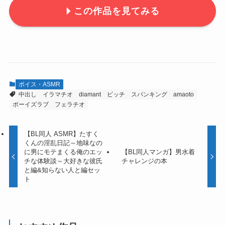
この作品を見てみる
ボイス・ASMR
中出し
イラマチオ
diamant
ビッチ
スパンキング
amaoto
ボーイズラブ
フェラチオ
【BL同人 ASMR】たすく
くんの淫乱日記～地味なの
に男にモテまくる俺のエッ
【BL同人マンガ】男水着
チな体験談～大好きな彼氏
チャレンジの本
と編&知らない人と編セッ
ト