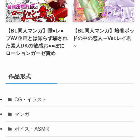
【BL同人マンガ】睡●レ●
【BL同人マンガ】培養ポッ
プAV企画とは知らず騙され
ドの中の恋人～Ver.レイ君
た素人DKの敏感お●●ぽに
～
ローションガーゼ責め
作品形式
CG・イラスト
マンガ
ボイス・ASMR