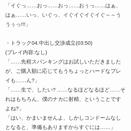
「イぐっ……おっ……おっ……おぅっ……はぁ、
はぁ……いっ、いぐっ、イぐイぐイぐイぐ～～う
うぅっ!!!」
・トラック04.中出し交渉成立(03:50)
(プレイ内容:なし)
「……先程スパンキングはお試しいただきました
が、ご購入額に応じてもうちょっとハードなプレ
イも……ん?」
「……生で、したい? ……なるほどなるほど……そ
れはもちろん、僕のナカに射精、ということです
よね?」
「はい、かまいませんよ、しかしコンドームなし
となると、準備もありますからすぐには……」