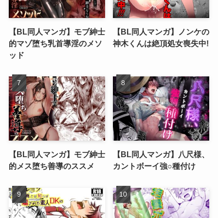
【BL同人マンガ】モブ紳士
【BL同人マンガ】ノンケの
的マゾ堕ち乳首導淫のメソ
神木くんは絶頂処女喪失中!
ッド
【BL同人マンガ】モブ紳士
【BL同人マンガ】八尺様、
的メス堕ち善導のススメ
カントボーイ強○種付け