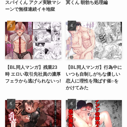
スパイくん アクメ実験マシ
冥くん 朝勃ち処理編
ーンで無様連続イキ地獄
【BL同人マンガ】残業23
【BL同人マンガ】行為中に
時 エロい取引先社員の濃厚
いつも自制しがちな優しい
フェラから逃げられないっ!
恋人に理性を飛ばす催○を
かけてみた